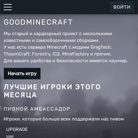
ВОЙТИ
GOOD
MINECRAFT
Мы старый и хардкорный проект с несколькими
известными и самооборонными сборками.
У нас есть сервера Minecraft с модами GregTech,
ThaumCraft, Forestry, IC2, MineFactory и прочие.
Для вашего удобства и безопасности имеется лаунчер.
Начать игру
ЛУЧШИЕ ИГРОКИ ЭТОГО
МЕСЯЦА
ПИВНОЙ АМБАССАДОР
Игроки, которые больше всех поддержали нас пивом
UPGRADE
500Р