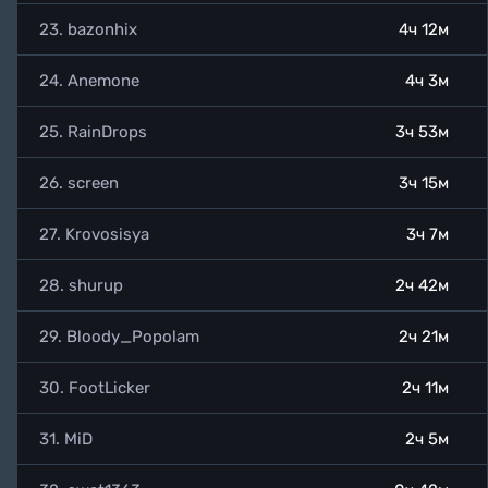
23. bazonhix
4ч 12м
24. Anemone
4ч 3м
25. RainDrops
3ч 53м
26. screen
3ч 15м
27. Krovosisya
3ч 7м
28. shurup
2ч 42м
29. Bloody_Popolam
2ч 21м
30. FootLicker
2ч 11м
31. MiD
2ч 5м