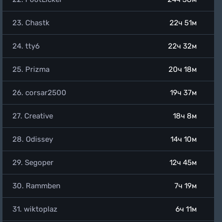
23. Chastk
22ч 51м
24. tty6
22ч 32м
25. Prizma
20ч 18м
26. corsar2500
19ч 37м
27. Creative
18ч 8м
28. Odissey
14ч 10м
29. Segoper
12ч 45м
30. Rammben
7ч 19м
31. wiktoplaz
6ч 11м