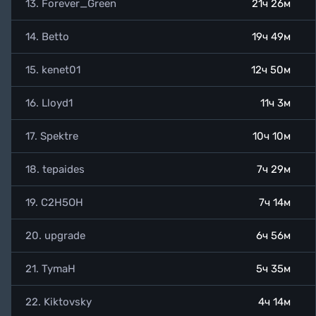
13. Forever_Green
21ч 26м
14. Betto
19ч 49м
15. kenet01
12ч 50м
16. Lloyd1
11ч 3м
17. Spektre
10ч 10м
18. tepaides
7ч 29м
19. C2H5OH
7ч 14м
20. upgrade
6ч 56м
21. TymaH
5ч 35м
22. Kiktovsky
4ч 14м