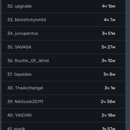
32. upgrade
4ч 16м
33. bkmzltvtynmtd
4ч 7м
34. jurisperitus
3ч 51м
35. SAVAGA
3ч 27м
36. Rustle_Of_Wind
3ч 10м
37. tepaides
3ч 8м
38. TheArchangel
3ч 1м
39. Nikitosik20111
2ч 38м
40. YAICHKI
2ч 18м
41. gunik
1ч 57м