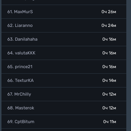
61. MaxMurS
0ч 26м
62. Liaranno
0ч 24м
63. Danilahaha
0ч 16м
64. valutaKKK
0ч 16м
65. prince21
0ч 16м
66. TexturKA
0ч 14м
67. MrChilly
0ч 12м
68. Masterok
0ч 12м
69. CptBitum
0ч 11м