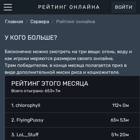
РЕЙТИНГ ОНЛАЙНА
ВОЙТИ
Главная
Сервера
Рейтинг онлайна
У КОГО БОЛЬШЕ?
Бесконечно можно смотреть на три вещи: огонь, воду и
как игроки меряются размером своего онлайна.
Трем победителям, в конце месяца полагается приз в
виде дополнительной миски риса и кошкожителя.
РЕЙТИНГ ЭТОГО МЕСЯЦА
Всего отыграно: 653ч 7м
1. chlorophyll
112ч 0м
2. FlyingPussy
65ч 53м
3. LoL_Stuff
51ч 20м