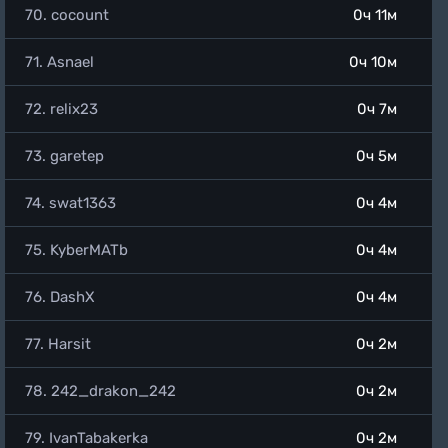
70. cocount
0ч 11м
71. Asnael
0ч 10м
72. relix23
0ч 7м
73. garetep
0ч 5м
74. swat1363
0ч 4м
75. KyberMATb
0ч 4м
76. DashX
0ч 4м
77. Harsit
0ч 2м
78. 242_drakon_242
0ч 2м
79. IvanTabakerka
0ч 2м