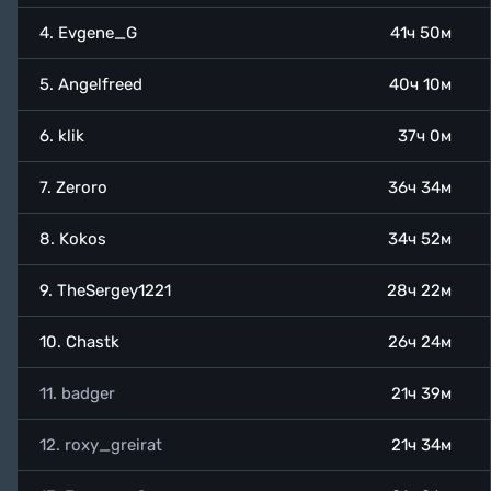
4. Evgene_G
41ч 50м
5. Angelfreed
40ч 10м
6. klik
37ч 0м
7. Zeroro
36ч 34м
8. Kokos
34ч 52м
9. TheSergey1221
28ч 22м
10. Chastk
26ч 24м
11. badger
21ч 39м
12. roxy_greirat
21ч 34м