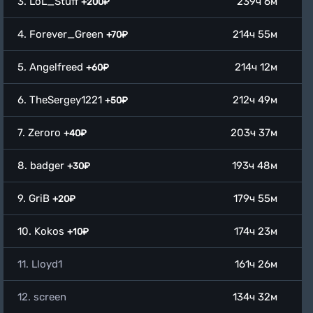
3. LoL_Stuff
239ч 6м
+200₽
4. Forever_Green
214ч 55м
+70₽
5. Angelfreed
214ч 12м
+60₽
6. TheSergey1221
212ч 49м
+50₽
7. Zeroro
203ч 37м
+40₽
8. badger
193ч 48м
+30₽
9. GriB
179ч 55м
+20₽
10. Kokos
174ч 23м
+10₽
11. Lloyd1
161ч 26м
12. screen
134ч 32м