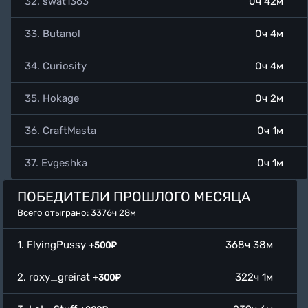
32. swat1363
0ч 42м
33. Butanol
0ч 4м
34. Curiosity
0ч 4м
35. Hokage
0ч 2м
36. CraftMasta
0ч 1м
37. Evgeshka
0ч 1м
ПОБЕДИТЕЛИ ПРОШЛОГО МЕСЯЦА
Всего отыграно: 3376ч 28м
1. FlyingPussy
368ч 38м
+500₽
2. roxy_greirat
322ч 1м
+300₽