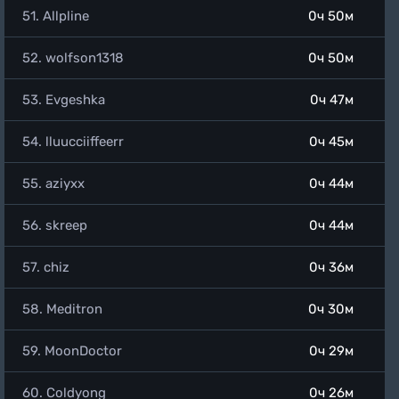
51. Allpline
0ч 50м
52. wolfson1318
0ч 50м
53. Evgeshka
0ч 47м
54. lluucciiffeerr
0ч 45м
55. aziyxx
0ч 44м
56. skreep
0ч 44м
57. chiz
0ч 36м
58. Meditron
0ч 30м
59. MoonDoctor
0ч 29м
60. Coldyong
0ч 26м