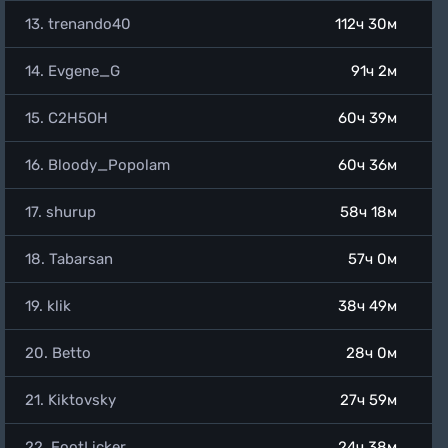
13. trenando40
112ч 30м
14. Evgene_G
91ч 2м
15. C2H5OH
60ч 39м
16. Bloody_Popolam
60ч 36м
17. shurup
58ч 18м
18. Tabarsan
57ч 0м
19. klik
38ч 49м
20. Betto
28ч 0м
21. Kiktovsky
27ч 59м
22. FootLicker
24ч 38м