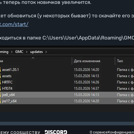
 теперь поток новичков увеличится.
ет обновиться (у некоторых бывает) то скачайте его 
t.com/start/
ходиться в папке C:\Users\User\AppData\Roaming\GM
О сервисе
Конфиденциал
ШЕМУ СООБЩЕСТВУ