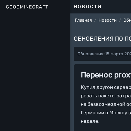
НОВОСТИ
GOOD
MINECRAFT
Главная
Новости
Об
ОБНОВЛЕНИЯ ПО П
Обновления
•
15 марта 202
Перенос prox
Купил другой сервер
резать пакеты за гр
на безвозмездной ос
Германии в Москву з
неделе.