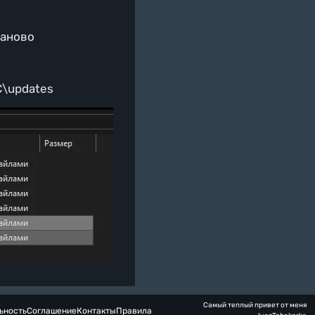
заново
C\updates
Самый теплый привет от меня
ьность
Соглашение
Контакты
Правила